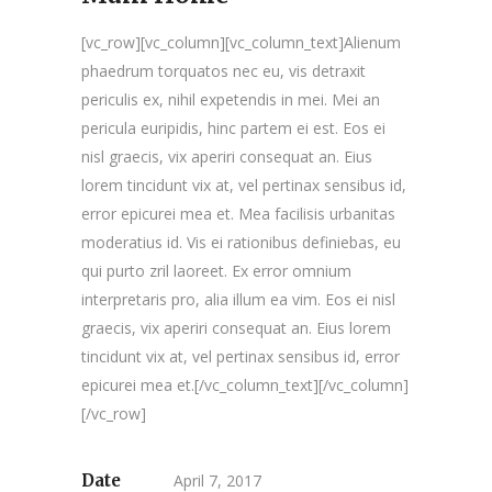
[vc_row][vc_column][vc_column_text]Alienum
phaedrum torquatos nec eu, vis detraxit
periculis ex, nihil expetendis in mei. Mei an
pericula euripidis, hinc partem ei est. Eos ei
nisl graecis, vix aperiri consequat an. Eius
lorem tincidunt vix at, vel pertinax sensibus id,
error epicurei mea et. Mea facilisis urbanitas
moderatius id. Vis ei rationibus definiebas, eu
qui purto zril laoreet. Ex error omnium
interpretaris pro, alia illum ea vim. Eos ei nisl
graecis, vix aperiri consequat an. Eius lorem
tincidunt vix at, vel pertinax sensibus id, error
epicurei mea et.[/vc_column_text][/vc_column]
[/vc_row]
Date
April 7, 2017